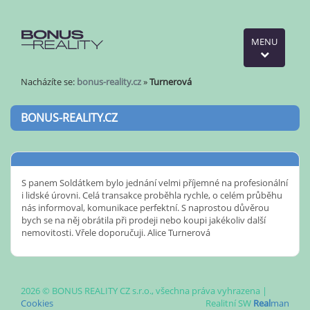
MENU
Nacházíte se:
bonus-reality.cz
»
Turnerová
BONUS-REALITY.CZ
S panem Soldátkem bylo jednání velmi příjemné na profesionální
i lidské úrovni. Celá transakce proběhla rychle, o celém průběhu
nás informoval, komunikace perfektní. S naprostou důvěrou
bych se na něj obrátila při prodeji nebo koupi jakékoliv další
nemovitosti. Vřele doporučuji. Alice Turnerová
2026 © BONUS REALITY CZ s.r.o., všechna práva vyhrazena |
Cookies
Realitní SW
Real
man