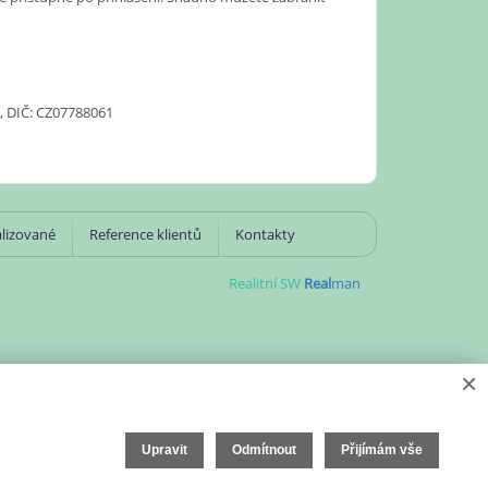
1, DIČ: CZ07788061
lizované
Reference klientů
Kontakty
Realitní SW
Real
man
×
Upravit
Odmítnout
Přijímám vše