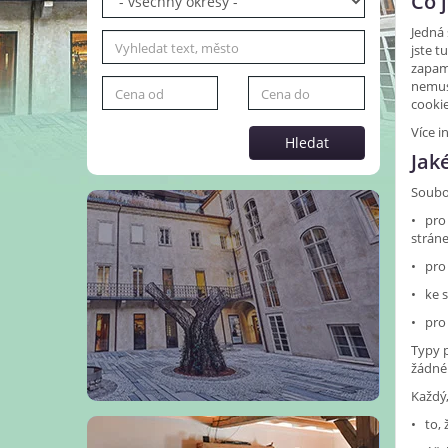
Co 
Jedná 
jste t
zapama
nemusí
cookie
Více i
Hledat
Jak
Soubo
• pro 
stráne
• pro
• ke s
• pro
Typy p
žádné 
Každý,
• to, 