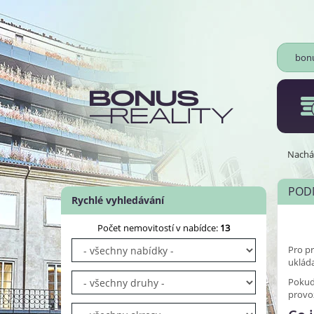
bonu
Nacház
PODM
Rychlé vyhledávání
Počet nemovitostí v nabídce:
13
Pro pr
ukláda
Pokud 
provo