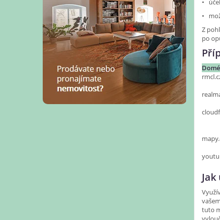
• účel
• mož
Z pohl
po opu
Pří
Domé
rmcl.
realm
cloud
mapy
yout
Jak
Využív
vašem 
tuto m
vylouč