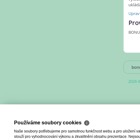
uklád
Uprav
Pro
BONUS 
bonu
2026 ©
Používáme soubory cookies
ℹ
Naše soubory potřebujeme pro samotnou funkčnost webu a pro uložení vaši
slouží pro vyhodnocování výkonu a zkvalitnění obsahu prezentace. Nejsou u