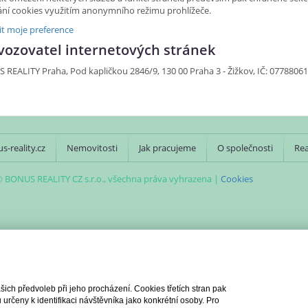
ání cookies využitím anonymního režimu prohlížeče.
it moje preference
vozovatel internetových stránek
REALITY Praha, Pod kapličkou 2846/9, 130 00 Praha 3 - Žižkov, IČ: 0778806
s-reality.cz
Nemovitosti
Jak pracujeme
O společnosti
Rea
 BONUS REALITY CZ s.r.o., všechna práva vyhrazena |
Cookies
ch předvoleb při jeho procházení. Cookies třetích stran pak
rčeny k identifikaci návštěvníka jako konkrétní osoby. Pro