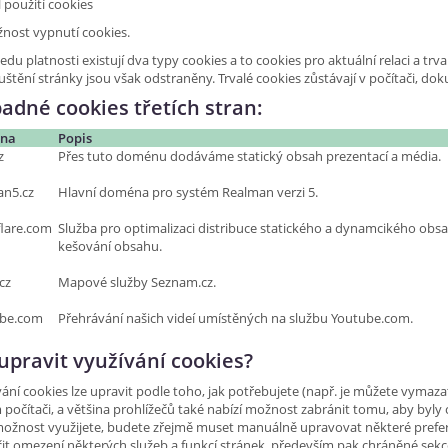
 použití cookies
nost vypnutí cookies.
edu platnosti existují dva typy cookies a to cookies pro aktuální relaci a trva
štění stránky jsou však odstraněny. Trvalé cookies zůstávají v počítači, dokud
padné cookies třetích stran:
na
Popis
cz
Přes tuto doménu dodáváme statický obsah prezentací a média.
an5.cz
Hlavní doména pro systém Realman verzi 5.
flare.com
Služba pro optimalizaci distribuce statického a dynamcikého obsa
kešování obsahu.
.cz
Mapové služby Seznam.cz.
ube.com
Přehrávání našich videí umístěných na službu Youtube.com.
 upravit využívání cookies?
ání cookies lze upravit podle toho, jak potřebujete (např. je můžete vymaza
počítači, a většina prohlížečů také nabízí možnost zabránit tomu, aby byly
ožnost využijete, budete zřejmě muset manuálně upravovat některé prefere
it omezení některých služeb a funkcí stránek, především pak chráněné sekc