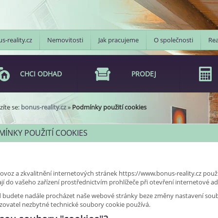
s-reality.cz
Nemovitosti
Jak pracujeme
O společnosti
Rea
CHCI ODHAD
PRODEJ
íte se:
bonus-reality.cz
»
Podmínky použití cookies
ÍNKY POUŽITÍ COOKIES
ovoz a zkvalitnění internetových stránek https://www.bonus-reality.cz použ
jí do vašeho zařízení prostřednictvím prohlížeče při otevření internetové a
budete nadále procházet naše webové stránky beze změny nastavení souborů 
zovatel nezbytné technické soubory cookie používá.