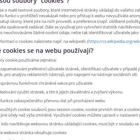
jsou soubory "cookies"?
se o malé textové soubory, které internetové stránky ukládají do vašeho zař
uto funkci v prohlížeči nezakázali nebo pro přístup k webu nevyužíváte anon
tují úkony, které jste na nich provedli, a preference (např. oblíbené položky
te opakovaně zadávat. Dále se využívají pro vytvoření statistik návštěvnos
s neuchováváme žádné osobní údaje, nelze tak identifikovat uživatele jako
nformací o cookies naleznete např. na wikipedii. (
https://cs.wikipedia.org/wi
é cookies se na webu používají?
ry cookie používáme zejména:
zapamatování preferencí uživatele stránek, identifikaci uživatele v případě
k, pro analýzu reklamních nástrojů, pro napojení na nástroje sociálních sítí
 správnou funkčnost chráněné sekce pro uživatele
ledování využití stránek, a tím k jejich zkvalitnění a zvýšení výkonu
 funkce zabezpečeného přenosu dat při procházení webu
oužitých cookie souborů jsou session cookie, cookie prvních stran a cookie
jiné účely než výše zmíněné. Využívání cookies můžete upravit v nastavení
 kdo navštěvuje webovou stránku ukládající cookies, musí být v souladu s
že webová stránka obsahuje cookies