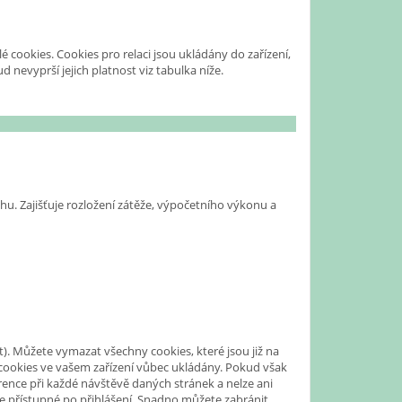
lé cookies. Cookies pro relaci jsou ukládány do zařízení,
 nevyprší jejich platnost viz tabulka níže.
hu. Zajišťuje rozložení zátěže, výpočetního výkonu a
t). Můžete vymazat všechny cookies, které jsou již na
 cookies ve vašem zařízení vůbec ukládány. Pokud však
nce při každé návštěvě daných stránek a nelze ani
e přístupné po přihlášení. Snadno můžete zabránit