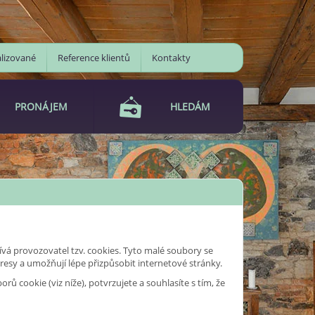
lizované
Reference klientů
Kontakty
PRONÁJEM
HLEDÁM
ívá provozovatel tzv. cookies. Tyto malé soubory se
dresy a umožňují lépe přizpůsobit internetové stránky.
cookie (viz níže), potvrzujete a souhlasíte s tím, že