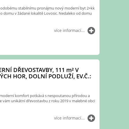
hodobému stabilnímu pronájmu nový moderní byt 2+kk
o domu v žádané lokalitě Lovosic. Nedaleko od domu
více informací...
RNÍ DŘEVOSTAVBY, 111
m²
V
ÝCH HOR, DOLNÍ PODLUŽÍ, EV.Č.:
e moderní komfort potkává s nespoutanou přírodou a
 vám unikátní dřevostavbu z roku 2019 v malebné obci
více informací...