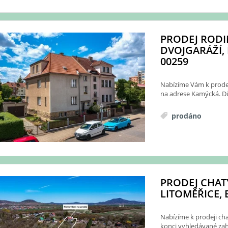
PRODEJ RODI
DVOJGARÁŽÍ, 
00259
Nabízíme Vám k prodeji
na adrese Kamýcká. Dů
prodáno
PRODEJ CHAT
LITOMĚŘICE, E
Nabízíme k prodeji ch
konci vyhledávané zahr