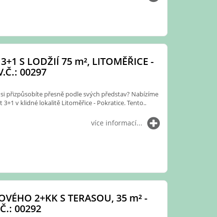
3+1 S LODŽIÍ 75
m²
, LITOMĚŘICE -
.Č.: 00297
 si přizpůsobíte přesně podle svých představ? Nabízíme
 3+1 v klidné lokalitě Litoměřice - Pokratice. Tento..
více informací...
VÉHO 2+KK S TERASOU, 35
m²
-
Č.: 00292