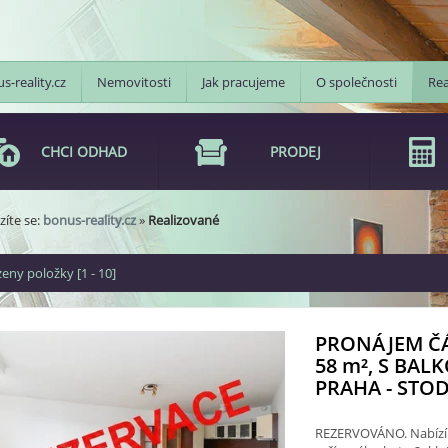
s-reality.cz
Nemovitosti
Jak pracujeme
O společnosti
Rea
CHCI ODHAD
PRODEJ
íte se:
bonus-reality.cz
»
Realizované
eny položky [1 - 10]
PRONÁJEM ČÁ
58
m²
, S BAL
PRAHA - STODŮ
REZERVOVÁNO. Nabízím