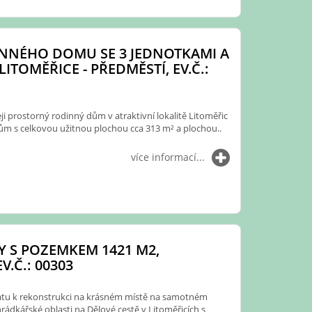
NNÉHO DOMU SE 3 JEDNOTKAMI A
LITOMĚŘICE - PŘEDMĚSTÍ, EV.Č.:
 prostorný rodinný dům v atraktivní lokalitě Litoměřic
m s celkovou užitnou plochou cca 313 m² a plochou..
více informací...
Y S POZEMKEM 1421 M2,
V.Č.: 00303
atu k rekonstrukci na krásném místě na samotném
ádkářské oblasti na Dělové cestě v Litoměřicích s