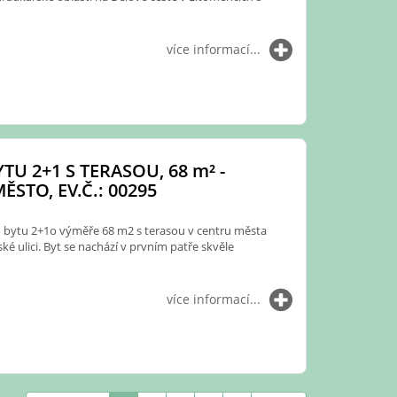
více informací...
TU 2+1 S TERASOU, 68
m²
-
ĚSTO, EV.Č.: 00295
 bytu 2+1o výměře 68 m2 s terasou v centru města
é ulici. Byt se nachází v prvním patře skvěle
více informací...