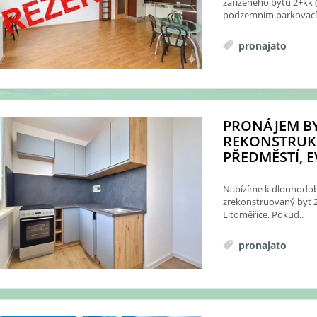
zařízeného bytu 2+kk 
podzemním parkovací
pronajato
PRONÁJEM BY
REKONSTRUK
PŘEDMĚSTÍ, EV
Nabízíme k dlouhodob
zrekonstruovaný byt 2
Litoměřice. Pokud..
pronajato