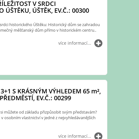
ŘÍLEŽITOST V SRDCI
 ÚŠTĚKU, ÚŠTĚK, EV.Č.: 00300
 v srdci historického Úštěku: Historický dům se zahradou
jimečný měšťanský dům přímo v historickém centru..
více informací...
 3+1 S KRÁSNÝM VÝHLEDEM 65
m²
,
PŘEDMĚSTÍ, EV.Č.: 00299
é si můžete od základu přizpůsobit svým představám?
 v osobním vlastnictví v jedné z nejvyhledávanějších
více informací...