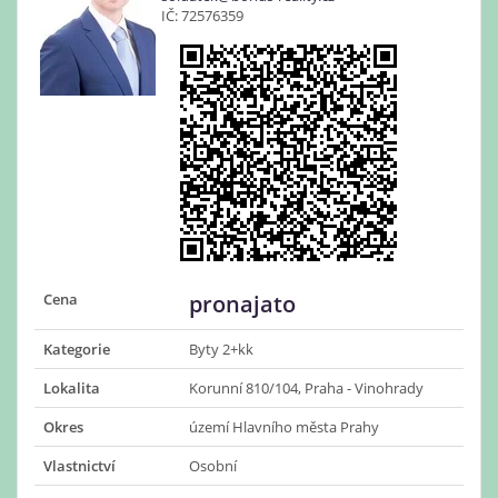
IČ: 72576359
Cena
pronajato
Kategorie
Byty 2+kk
Lokalita
Korunní 810/104, Praha - Vinohrady
Okres
území Hlavního města Prahy
Vlastnictví
Osobní