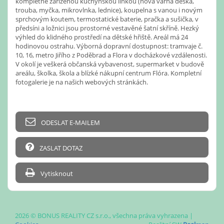
kompletně zařízenou kuchyňskou linkou (nová varná deska,
trouba, myčka, mikrovlnka, lednice), koupelna s vanou i novým
sprchovým koutem, termostatické baterie, pračka a sušička, v
předsíni a ložnici jsou prostorné vestavěné šatní skříně. Hezký
výhled do klidného prostředí na dětské hřiště. Areál má 24
hodinovou ostrahu. Výborná dopravní dostupnost: tramvaje č.
10, 16, metro Jiřího z Poděbrad a Flora v docházkové vzdálenosti.
V okolí je veškerá občanská vybavenost, supermarket v budově
areálu, školka, škola a blízké nákupní centrum Flóra. Kompletní
fotogalerie je na našich webových stránkách.
ODESLAT E-MAILEM
ZASLAT DOTAZ
Vytisknout
2026 © BONUS REALITY CZ s.r.o., všechna práva vyhrazena |