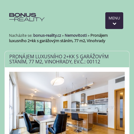
MENU
Nacházíte se:
bonus-reality.cz
»
Nemovitosti
»
Pronájem
luxusního 2+kk s garážovým stáním, 77 m2, Vinohrady
PRONÁJEM LUXUSNÍHO 2+KK S GARÁŽOVÝM
STÁNÍM, 77 M2, VINOHRADY, EV.Č.: 00112