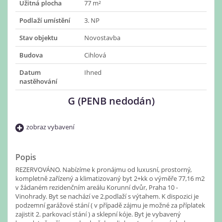
Užitná plocha
77 m²
Podlaží umístění
3. NP
Stav objektu
Novostavba
Budova
Cihlová
Datum
Ihned
nastěhování
G (PENB nedodán)
zobraz vybavení
Popis
REZERVOVÁNO. Nabízíme k pronájmu od luxusní, prostorný,
kompletně zařízený a klimatizovaný byt 2+kk o výměře 77,16 m2
v žádaném rezidenčním areálu Korunní dvůr, Praha 10 -
Vinohrady. Byt se nachází ve 2.podlaží s výtahem. K dispozici je
podzemní garážové stání ( v případě zájmu je možné za příplatek
zajistit 2. parkovací stání ) a sklepní kóje. Byt je vybavený