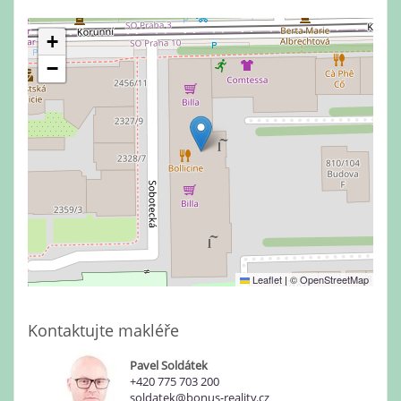
+
−
Leaflet
|
©
OpenStreetMap
Kontaktujte makléře
Pavel Soldátek
+420 775 703 200
soldatek@bonus-reality.cz