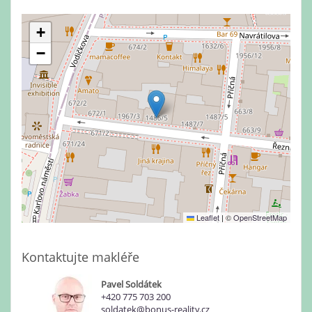
+
−
Leaflet
|
©
OpenStreetMap
Kontaktujte makléře
Pavel Soldátek
+420 775 703 200
soldatek@bonus-reality.cz