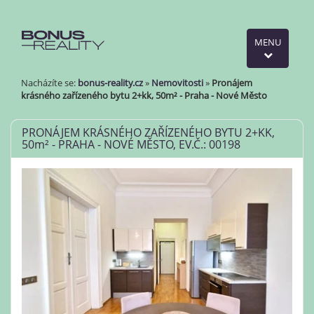
MENU
Nacházíte se:
bonus-reality.cz
»
Nemovitosti
»
Pronájem
krásného zařízeného bytu 2+kk, 50m² - Praha - Nové Město
PRONÁJEM KRÁSNÉHO ZAŘÍZENÉHO BYTU 2+KK,
50
m²
- PRAHA - NOVÉ MĚSTO, EV.Č.: 00198