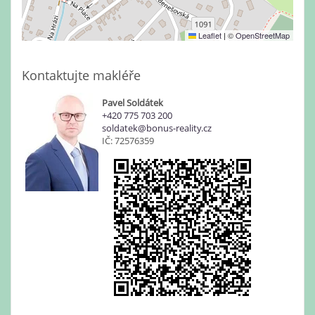
Leaflet
|
©
OpenStreetMap
Kontaktujte makléře
Pavel Soldátek
+420 775 703 200
soldatek@bonus-reality.cz
IČ: 72576359