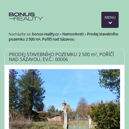
MENU
Nacházíte se:
bonus-reality.cz
»
Nemovitosti
»
Prodej stavebního
pozemku 2 500 m², Poříčí nad Sázavou
PRODEJ STAVEBNÍHO POZEMKU 2 500
m²
, POŘÍČÍ
NAD SÁZAVOU, EV.Č.: 00006