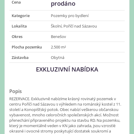
Cena
prodáno
Kategorie
Pozemky pro bydlení
Lokalita
Školní, Poříčí nad Sázavou
Okres
Benešov
Plocha pozemku
2.500 m²
Zástavba
Obytná
EXKLUZIVNÍ NABÍDKA
Popis
REZERVACE. Exkluzivně nabízíme krásný rovinatý pozemek v
centru Poříčí nad Sázavou s výhledem na románský kostel z 11.
století a Konopišťský potok. Obec nabízí veškerou občanskou
vybavenost, mnoho celoročních společenských akcí. Možnost
přenechání připraveného projektu na stavbu RD. Na pozemku,
který je momentálně veden v KN jako zahrada, jsou vzrostlé
okrasné i ovocné stromy poskytující dostatek soukromí a