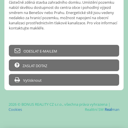
částečně zděná stavba zahradního domku. Umístění pozemku
nabízí skvělou dostupnost do centra obce i pohodlný výjezd
směrem na Benešov nebo Prahu. Energetické sítě jsou vedeny
nedaleko za hranicí pozemku, možnost napojení na obecní
kanalizaci prostřednictvím tlakové kanalizace. Pro více informací
kontaktujte makléře.
ODESLAT E-MAILEM
ZASLAT DOTAZ
Vytisknout
2026 © BONUS REALITY CZ s.r.o., všechna práva vyhrazena |
Cookies
Realitní SW
Real
man