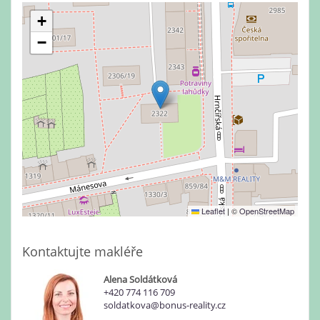
+
−
Leaflet
|
©
OpenStreetMap
Kontaktujte makléře
Alena Soldátková
+420 774 116 709
soldatkova@bonus-reality.cz