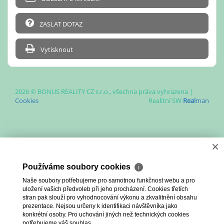
ZASLAT DOTAZ
Vytisknout
2026 © BONUS REALITY CZ s.r.o., všechna práva vyhrazena |
Cookies
Realitní SW
Real
man
×
Používáme soubory cookies
ℹ
Naše soubory potřebujeme pro samotnou funkčnost webu a pro
uložení vašich předvoleb při jeho procházení. Cookies třetích
stran pak slouží pro vyhodnocování výkonu a zkvalitnění obsahu
prezentace. Nejsou určeny k identifikaci návštěvníka jako
konkrétní osoby. Pro uchování jiných než technických cookies
potřebujeme váš souhlas.