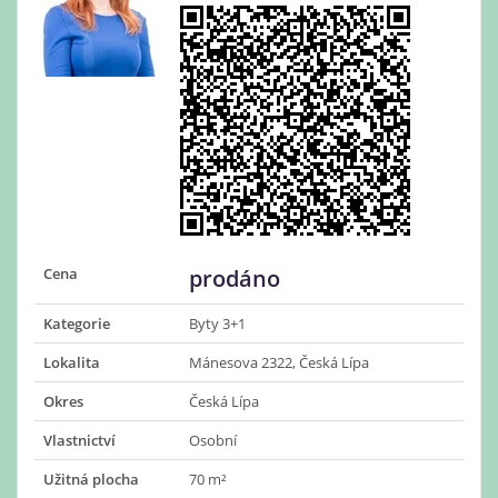
Cena
prodáno
Kategorie
Byty 3+1
Lokalita
Mánesova 2322, Česká Lípa
Okres
Česká Lípa
Vlastnictví
Osobní
Užitná plocha
70 m²