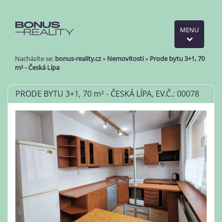
MENU
Nacházíte se:
bonus-reality.cz
»
Nemovitosti
»
Prode bytu 3+1, 70
m² - Česká Lípa
PRODE BYTU 3+1, 70
m²
- ČESKÁ LÍPA, EV.Č.: 00078