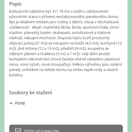
Popis
Exkluzivně nabízíme byt 3+1 70 m2 s lodžií v udržovaném
původním stavu v přízemí revitalizovaného panelového domu.
Byt je ideálním místem pro rodiny s dětmi, vše je v docházkové
vzdálenosti - lékaři, mateřská škola, škola, sportovní hala, zimní
stadion, plavecký bazén, skatepark, autobusové a vlakové
nádraží, nákupní možnosti. Dispozici bytu tvoří prostorný
obývací pokoj (21 m2) se vstupem na lodžii (4,5 m2), kuchyně (12
m2), dvě ložnice (12 a 13 m2), předsíň (9 m2), koupelna se
zděným jádrem a toaletou (3 m2 a 1 m2). Celý dům prošel
kompletní rekonstrukcí (nová fasáda včetně zateplení, plastová
okna, nový výtah, nové stoupačky). Velkou výhodou jsou solární
panely umístěné na střeše domu na ohřev teplé vody a vlastní
kotelna.
Soubory ke stažení
PENB
ODESLAT E-MAILEM