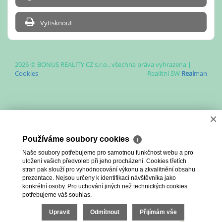
Vytisknout
2026 © BONUS REALITY CZ s.r.o., všechna práva vyhrazena |
Cookies
Realitní SW
Real
man
×
Používáme soubory cookies
ℹ
Naše soubory potřebujeme pro samotnou funkčnost webu a pro
uložení vašich předvoleb při jeho procházení. Cookies třetích
stran pak slouží pro vyhodnocování výkonu a zkvalitnění obsahu
prezentace. Nejsou určeny k identifikaci návštěvníka jako
konkrétní osoby. Pro uchování jiných než technických cookies
potřebujeme váš souhlas.
Upravit
Odmítnout
Přijímám vše