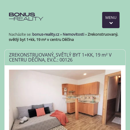
MENU
Nacházíte se:
bonus-reality.cz
»
Nemovitosti
»
Zrekonstruovaný,
světlý byt 1+kk, 19 m² v centru Děčína
ZREKONSTRUOVANÝ, SVĚTLÝ BYT 1+KK, 19
m²
V
CENTRU DĚČÍNA, EV.Č.: 00126