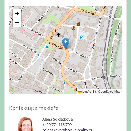
+
−
Leaflet
|
©
OpenStreetMap
Kontaktujte makléře
Alena Soldátková
+420 774 116 709
soldatkova@bonus-reality.cz