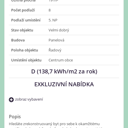
Užitná plocha
19 m²
Počet podlaží
8
Podlaží umístění
5. NP
Stav objektu
Velmi dobrý
Budova
Panelová
Poloha objektu
Řadový
Umístění objektu
Centrum obce
D (138,7 kWh/m2 za rok)
EXKLUZIVNÍ NABÍDKA
zobraz vybavení
Popis
Hledáte zrekonstruovaný byt pro sebe k okamžitému