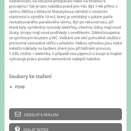
nastěhování, na občasné přespávání nebo na investici k
pronájmu? Tak je tato nabídka právě pro Vás. Byt 1+kk přímo v
centru Děčína v blízkosti Masarykova náměstí v osobním
vlastnictví o výměře 19 m2, který je umístěný v pátém patře
revitalizovaného panelového domu. Byt po rekonstrukci, při
které byly vyměněny rozvody elektřiny, všechny stěny mají nové
štuky, stropy mají nové podhledy s osvětlením. Zděná koupelna
se sprchovým koutem a WC. Veškeré své věci pohodlně uložíte v
prostorné vestavěné skříni v předsíni. Velkou výhodou jsou nízké
měsíční náklady na bydlení, které jsou při běžném provozu
1.530,-/měsíc + elektrika. V případě více zájemců o koupi si majitel
vyhrazuje právo prodat nemovitost nejlepší nabídce.
Soubory ke stažení
PENB
ODESLAT E-MAILEM
ZASLAT DOTAZ