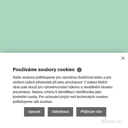
×
Používáme soubory cookies
ℹ
Naše soubory potřebujeme pro samotnou funkčnost webu a pro
uložení vašich předvoleb při jeho procházení. Cookies třetích
stran pak slouží pro vyhodnocování výkonu a zkvalitnění obsahu
prezentace. Nejsou určeny k identifikaci návštěvníka jako
konkrétní osoby. Pro uchování jiných než technických cookies
potřebujeme váš souhlas.
Upravit
Odmítnout
Přijímám vše