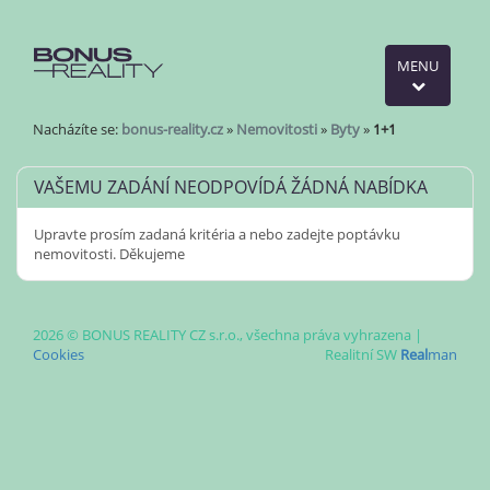
MENU
Nacházíte se:
bonus-reality.cz
»
Nemovitosti
»
Byty
»
1+1
VAŠEMU ZADÁNÍ NEODPOVÍDÁ ŽÁDNÁ NABÍDKA
Upravte prosím zadaná kritéria a nebo zadejte poptávku
nemovitosti. Děkujeme
2026 © BONUS REALITY CZ s.r.o., všechna práva vyhrazena |
Cookies
Realitní SW
Real
man